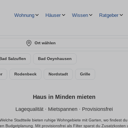
Wohnung
Häuser
Wissen
Ratgeber
Ort wählen
Bad Salzuflen
Bad Oeynhausen
er
Rodenbeck
Nordstadt
Grille
Haus in Minden mieten
Lagequalität · Mietspannen · Provisionsfrei
 Welche Stadtteile bieten ruhige Wohngebiete mit Garten, wo findest d
n Budgetplanung. Mit provisionsfrei als Filter sparst du Zusatzkosten 