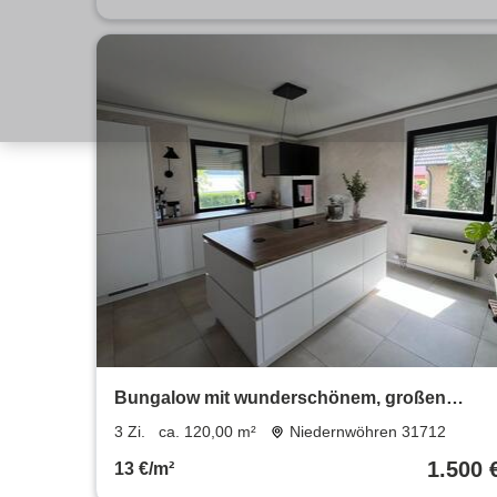
Bungalow mit wunderschönem, großen
Garten
3 Zi.
ca. 120,00 m²
Niedernwöhren 31712
1.500 
13 €/m²