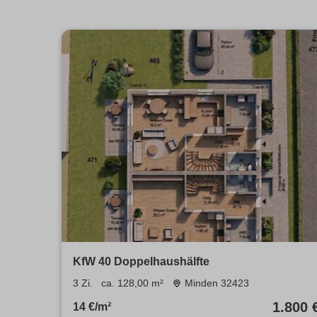
KfW 40 Doppelhaushälfte
3 Zi.
ca. 128,00 m²
Minden 32423
1.800 
14 €/m²