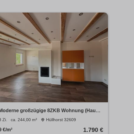
Moderne großzügige 8ZKB Wohnung (Haus)
über 2 Etagen
8 Zi.
ca. 244,00 m²
Hüllhorst 32609
1.790 €
9 €/m²