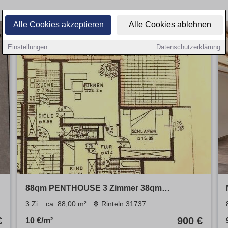
Alle Cookies akzeptieren
Alle Cookies ablehnen
Einstellungen
Datenschutzerklärung
88qm PENTHOUSE 3 Zimmer 38qm
Dachterrasse frisch renoviert
3 Zi.
ca. 88,00 m²
Rinteln 31737
€
900 €
10 €/m²