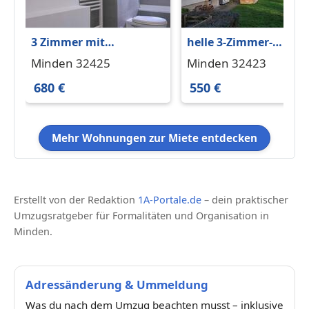
3 Zimmer mit
helle 3-Zimmer-
Einbauküche
Wohnung in Minden-
Minden 32425
Minden 32423
Innenstadt -
680 €
550 €
provisionsfrei
Mehr Wohnungen zur Miete entdecken
Erstellt von der Redaktion
1A-Portale.de
– dein praktischer
Umzugsratgeber für Formalitäten und Organisation in
Minden.
Adressänderung & Ummeldung
Was du nach dem Umzug beachten musst – inklusive