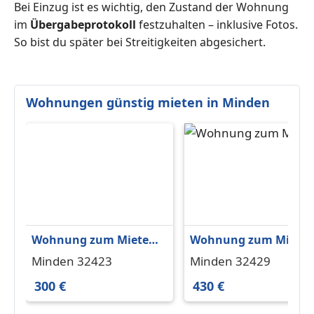
Bei Einzug ist es wichtig, den Zustand der Wohnung
im
Übergabeprotokoll
festzuhalten – inklusive Fotos.
So bist du später bei Streitigkeiten abgesichert.
Wohnungen günstig mieten in Minden
Wohnung zum Mieten
Wohnung zum Miete
in Minden 300 € 28 m²
in Minden 430 € 74 m²
Minden 32423
Minden 32429
300 €
430 €