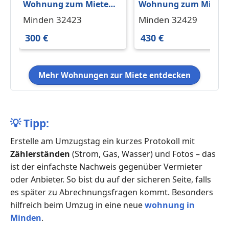
Wohnung zum Mieten
Wohnung zum Miete
in Minden 300 € 28 m²
in Minden 430 € 74 m²
Minden 32423
Minden 32429
300 €
430 €
Mehr Wohnungen zur Miete entdecken
💡
Tipp:
Erstelle am Umzugstag ein kurzes Protokoll mit
Zählerständen
(Strom, Gas, Wasser) und Fotos – das
ist der einfachste Nachweis gegenüber Vermieter
oder Anbieter. So bist du auf der sicheren Seite, falls
es später zu Abrechnungsfragen kommt. Besonders
hilfreich beim Umzug in eine neue
wohnung in
Minden
.