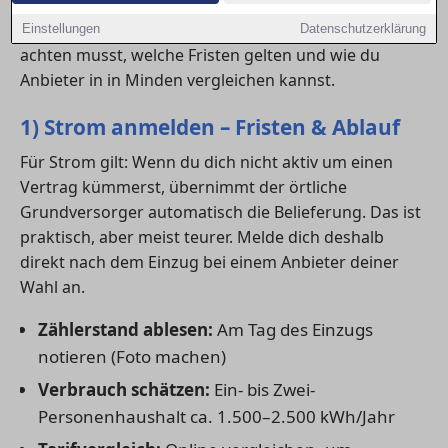
dich rechtzeitig um die Anmeldung von
Strom
,
Gas
und
Internet
kümmern. Hier erfährst du, worauf du
Einstellungen
Datenschutzerklärung
achten musst, welche Fristen gelten und wie du
Anbieter in in Minden vergleichen kannst.
1) Strom anmelden – Fristen & Ablauf
Für Strom gilt: Wenn du dich nicht aktiv um einen
Vertrag kümmerst, übernimmt der örtliche
Grundversorger automatisch die Belieferung. Das ist
praktisch, aber meist teurer. Melde dich deshalb
direkt nach dem Einzug bei einem Anbieter deiner
Wahl an.
Zählerstand ablesen:
Am Tag des Einzugs
notieren (Foto machen)
Verbrauch schätzen:
Ein- bis Zwei-
Personenhaushalt ca. 1.500–2.500 kWh/Jahr