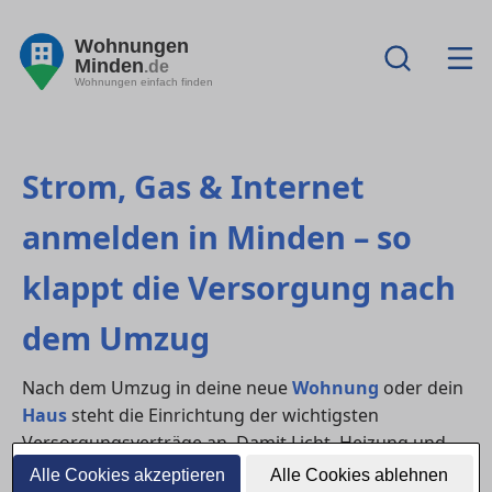
Wohnungen
Minden
.de
Wohnungen einfach finden
Strom, Gas & Internet
anmelden in Minden – so
klappt die Versorgung nach
dem Umzug
Nach dem Umzug in deine neue
Wohnung
oder dein
Haus
steht die Einrichtung der wichtigsten
Versorgungsverträge an. Damit Licht, Heizung und
WLAN vom ersten Tag an funktionieren, solltest du
Alle Cookies akzeptieren
Alle Cookies ablehnen