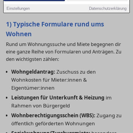
Anträgen und im Kontakt mit Ämtern unterstützen –
Einstellungen
Datenschutzerklärung
damit dein Antrag nicht an Formalitäten scheitert.
1) Typische Formulare rund ums
Wohnen
Rund um Wohnungssuche und Miete begegnen dir
eine ganze Reihe von Formularen und Anträgen. Zu
den wichtigsten zählen:
Wohngeldantrag:
Zuschuss zu den
Wohnkosten für Mieter:innen &
Eigentümer:innen
Leistungen für Unterkunft & Heizung
im
Rahmen von Bürgergeld
Wohnberechtigungsschein (WBS):
Zugang zu
öffentlich geförderten Wohnungen