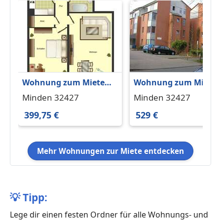
Wohnung zum Mieten
Wohnung zum Miete
in Minden 399,75 € 61
in Minden 529 € 56.77
Minden 32427
Minden 32427
m²
m²
399,75 €
529 €
Mehr Wohnungen zur Miete entdecken
💡
Tipp:
Lege dir einen festen Ordner für alle Wohnungs- und