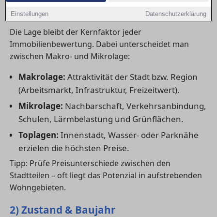
1) Lage: der wichtigste Preisfaktor
Einstellungen
Datenschutzerklärung
Die Lage bleibt der Kernfaktor jeder
Immobilienbewertung. Dabei unterscheidet man
zwischen Makro- und Mikrolage:
Makrolage:
Attraktivität der Stadt bzw. Region
(Arbeitsmarkt, Infrastruktur, Freizeitwert).
Mikrolage:
Nachbarschaft, Verkehrsanbindung,
Schulen, Lärmbelastung und Grünflächen.
Toplagen:
Innenstadt, Wasser- oder Parknähe
erzielen die höchsten Preise.
Tipp: Prüfe Preisunterschiede zwischen den
Stadtteilen – oft liegt das Potenzial in aufstrebenden
Wohngebieten.
2) Zustand & Baujahr