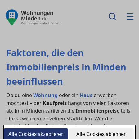
Wohnungen
Minden
.de
Wohnungen einfach finden
Faktoren, die den
Immobilienpreis in Minden
beeinflussen
Ob du eine
Wohnung
oder ein
Haus
erwerben
möchtest – der
Kaufpreis
hängt von vielen Faktoren
ab. In in Minden variieren die
Immobilienpreise
teils
stark zwischen einzelnen Stadtteilen. Wer die
entscheidenden Preistreiber kennt, kann besser
verhandeln und den Markt realistisch einschätzen.
Alle Cookies akzeptieren
Alle Cookies ablehnen