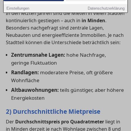
1) Aktuelle Mietpreistrends
Einstellungen
Datenschutzerklärung
In den letzten Jahren sind die Mieten in vielen Städten
kontinuierlich gestiegen – auch in
in Minden
.
Besonders nachgefragt sind zentrale Lagen,
Neubauten und energieeffiziente Immobilien. Je nach
Stadtteil können die Unterschiede beträchtlich sein:
Zentrumsnahe Lagen:
hohe Nachfrage,
geringe Fluktuation
Randlagen:
moderatere Preise, oft größere
Wohnfläche
Altbauwohnungen:
teils günstiger, aber höhere
Energiekosten
2) Durchschnittliche Mietpreise
Der
Durchschnittspreis pro Quadratmeter
liegt in
in Minden derzeit je nach Wohnlage zwischen 8 und