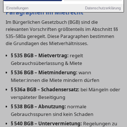
1) Übersicht der wichtigsten
Einstellungen
Datenschutzerklärung
Paragraphen im Mietrecht
Im Bürgerlichen Gesetzbuch (BGB) sind die
relevanten Vorschriften größtenteils im Abschnitt §§
535–580a geregelt. Diese Paragraphen bestimmen
die Grundlagen des Mietverhältnisses.
§ 535 BGB – Mietvertrag:
regelt
Gebrauchsüberlassung & Miete
§ 536 BGB – Mietminderung:
wann
Mieter:innen die Miete mindern dürfen
§ 536a BGB – Schadensersatz:
bei Mängeln oder
verspäteter Beseitigung
§ 538 BGB – Abnutzung:
normale
Gebrauchsspuren sind kein Schaden
§ 540 BGB – Untervermietung:
Regelungen zu